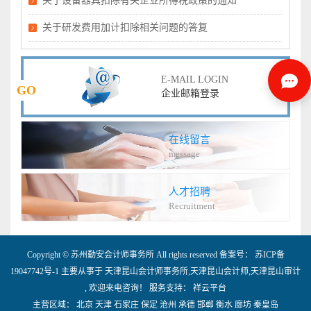
关于设备器具扣除有关企业所得税政策的通知
关于研发费用加计扣除相关问题的答复
E-MAIL LOGIN
GO
企业邮箱登录
在线留言
message
人才招聘
Recruitment
Copyright © 苏州勤安会计师事务所 All rights reserved 备案号：
苏ICP备
19047742号-1
主要从事于
天津昆山会计师事务所
,
天津昆山会计师
,
天津昆山审计
, 欢迎来电咨询！
服务支持：
祥云平台
主营区域：
北京
天津
石家庄
保定
沧州
承德
邯郸
衡水
廊坊
秦皇岛