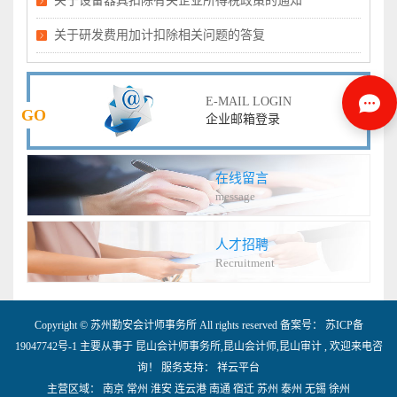
关于设备器具扣除有关企业所得税政策的通知
关于研发费用加计扣除相关问题的答复
E-MAIL LOGIN
GO
企业邮箱登录
在线留言
message
人才招聘
Recruitment
Copyright © 苏州勤安会计师事务所 All rights reserved 备案号：
苏ICP备
19047742号-1
主要从事于
昆山会计师事务所
,
昆山会计师
,
昆山审计
, 欢迎来电咨
询！
服务支持：
祥云平台
主营区域：
南京
常州
淮安
连云港
南通
宿迁
苏州
泰州
无锡
徐州