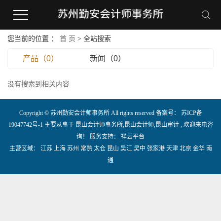
您当前的位置 ：
首 页
> 全站搜索
产品（0）
新闻（0）
没有搜索到相关内容
Copyright © 苏州勤安会计师事务所 All rights reserved 备案号：
苏ICP备
19047742号-1
主要从事于
昆山会计师事务所
,
昆山会计师
,
昆山审计
, 欢迎来电咨
询！
服务支持：
祥云平台
主营区域：
江苏
上海
苏州
常熟
太仓
昆山
吴江
吴中
张家港
天津
北京
金华
南
通