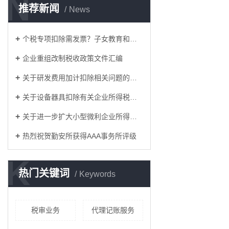
N
推荐新闻
News
个税专项扣除需发票？子女教育和赡养老人如何凭证？这17个问题统一回复了！
企业重组改制税收政策文件汇编
关于研发费用加计扣除相关问题的答复
关于设备器具扣除有关企业所得税政策的通知
关于进一步扩大小型微利企业所得税优惠政策范围的通知
热烈祝贺勤安所获得AAA事务所评级
K
热门关键词
Keywords
税审业务
代理记账服务